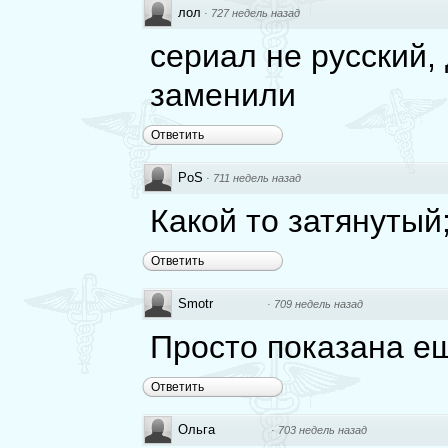
лол
·
727 недель назад
сериал не русский, 
заменили
Ответить
PoS
·
711 недель назад
Какой то затянутый;
Ответить
Smotr
·
709 недель назад
Просто показана ещ
Ответить
Ольга
·
703 недель назад