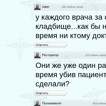
памп
·
682 недель назад
у каждого врача за
кладбище...как бы 
время ни ктому док
Ответить
Ресторатор
·
670 недель наза
Они же уже один ра
время убив пациент
сделали?
Ответить
Полиомиелит
·
663 недель