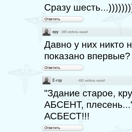
Сразу шесть...))))))
Ответить
еру
·
695 недель назад
Давно у них никто н
показано впервые?
Ответить
Е-гор
·
691 недель назад
"Здание старое, кр
АБСЕНТ, плесень..."
АСБЕСТ!!!
Ответить