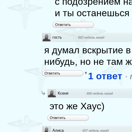
с подозрением н
и ты останешься 
Ответить
гость
·
663 недель назад
я думал вскрытие в
нибудь, но не там ж
1 ответ
Ответить
·
Ксеня
·
660 недель назад
это же Хаус)
Ответить
Алиса
·
657 недель назад